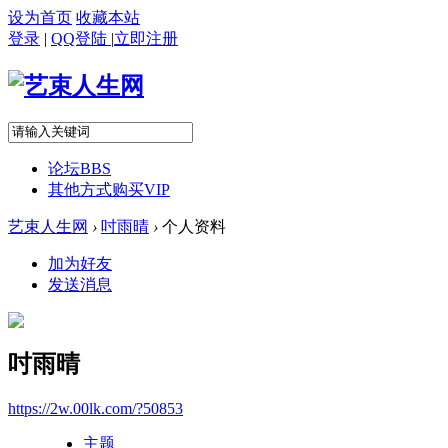
设为首页
收藏本站
登录
|
QQ登陆
|
立即注册
论坛
BBS
其他方式购买VIP
艺束人生网
›
吋雨晴
›
个人资料
加为好友
发送消息
吋雨晴
https://2w.00lk.com/?50853
主题