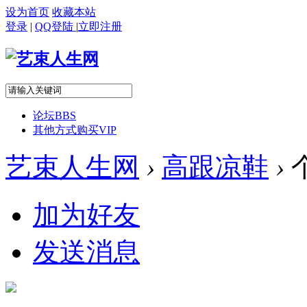
设为首页
收藏本站
登录
|
QQ登陆
|
立即注册
论坛
BBS
其他方式购买VIP
艺束人生网
›
高跟凉鞋
›
加为好友
发送消息