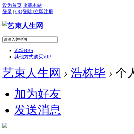
设为首页
收藏本站
登录
|
QQ登陆
|
立即注册
论坛
BBS
其他方式购买VIP
艺束人生网
›
浩栋毕
›
个
加为好友
发送消息