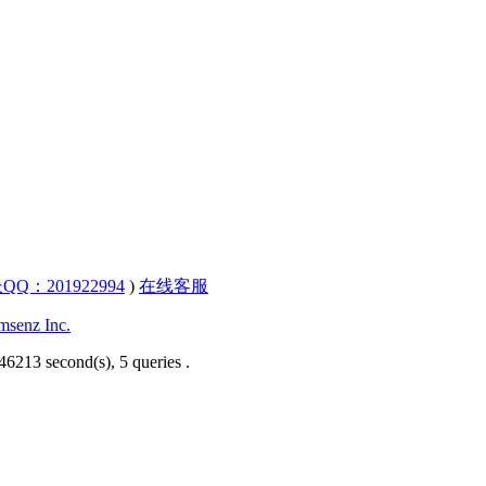
QQ：201922994
)
在线客服
senz Inc.
46213 second(s), 5 queries .