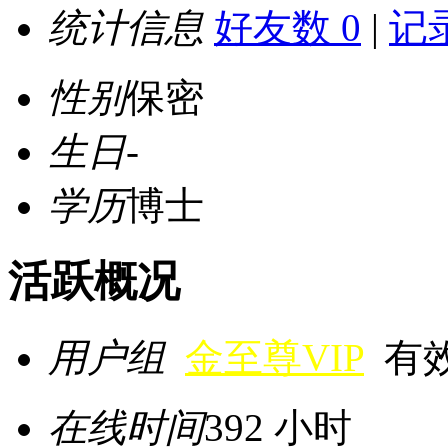
统计信息
好友数 0
|
记录
性别
保密
生日
-
学历
博士
活跃概况
用户组
金至尊VIP
有效期
在线时间
392 小时