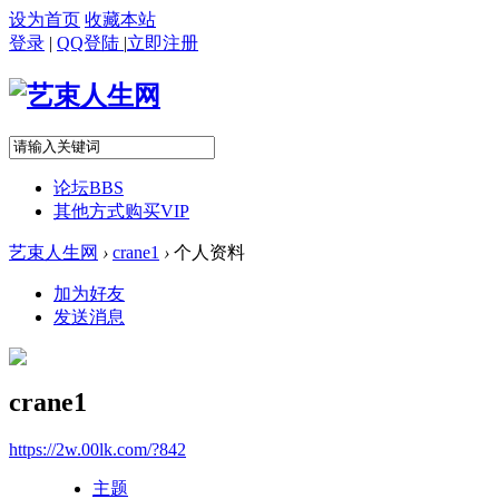
设为首页
收藏本站
登录
|
QQ登陆
|
立即注册
论坛
BBS
其他方式购买VIP
艺束人生网
›
crane1
›
个人资料
加为好友
发送消息
crane1
https://2w.00lk.com/?842
主题