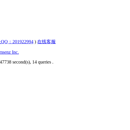
QQ：201922994
)
在线客服
senz Inc.
47738 second(s), 14 queries .