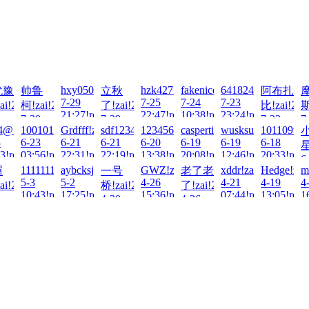
26-
026-
hxy050923!zai!2026-
hzk427!zai!2026-
fakenice!zai!2026-
641824693!zai!202
犹豫
帅鲁
立秋
阿布扎
7-29
7-25
7-24
7-23
ai!2026-
柯!zai!2026-
了!zai!2026-
比!zai!202
斯
21:27!read!
22:47!read!
10:38!read!
23:24!read!
0
7-30
7-29
7-22
7
4@56!zai!2026-
1001011..!zai!2026-
Grdfff!zai!2026-
sdf123456.!zai!2026-
123456Q!zai!2026-
caspertien!zai!2026-
wusksu!zai!2026-
101109tt!z
8!read!
00:32!read!
17:56!read!
13:08!read
1
3
6-23
6-21
6-21
6-20
6-19
6-19
6-18
星
3!read!
03:56!read!
22:31!read!
22:19!read!
13:38!read!
20:08!read!
12:46!read!
20:33!read
6
!zai!2026-
1111111111!zai!2026-
aybcksj!zai!2026-
GWZ!zai!2026-
xddr!zai!2026-
Hedge!zai
m
喔
一号
老了老
0
5-3
5-2
4-26
4-21
4-19
4
ai!2026-
桥!zai!2026-
了!zai!2026-
10:43!read!
17:25!read!
15:36!read!
07:44!read!
13:05!read
1
4-30
4-26
3!read!
16:14!read!
01:44!read!