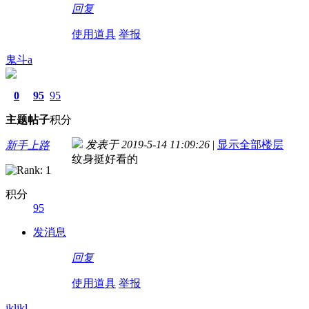
回复
使用道具
举报
鬼斗a
0
95
95
主题
帖子
积分
发表于 2019-5-14 11:09:26
|
显示全部楼层
新手上路
纹身挺好看的
积分
95
发消息
回复
使用道具
举报
jkljkl