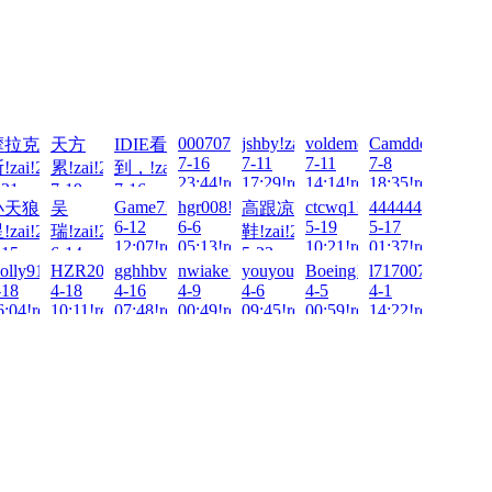
6-
0007070707070!zai!2026-
jshby!zai!2026-
voldemort!zai!2026-
Camddog79!zai!
摩拉克
天方
IDIE看
7-16
7-11
7-11
7-8
6-
!zai!2026-
累!zai!2026-
到，!zai!2026-
23:44!read!
17:29!read!
14:14!read!
18:35!read!
-21
7-19
7-16
ai!2026-
Game7!zai!2026-
hgr008!zai!2026-
ctcwq1!zai!2026-
444444!zai!2026
小天狼
吴
高跟凉
!
3:41!read!
17:31!read!
23:58!read!
6-12
6-6
5-19
5-17
!zai!2026-
瑞!zai!2026-
鞋!zai!2026-
!
12:07!read!
05:13!read!
10:21!read!
01:37!read!
-15
6-14
5-23
!2026-
olly9113!zai!2026-
HZR20081223!zai!2026-
gghhbvc!zai!2026-
nwiake!zai!2026-
youyouyou!zai!2026-
Boeing!zai!2026-
l7170077!zai!202
1:02!read!
15:50!read!
18:34!read!
-18
4-18
4-16
4-9
4-6
4-5
4-1
!
6:04!read!
10:11!read!
07:48!read!
00:49!read!
09:45!read!
00:59!read!
14:22!read!