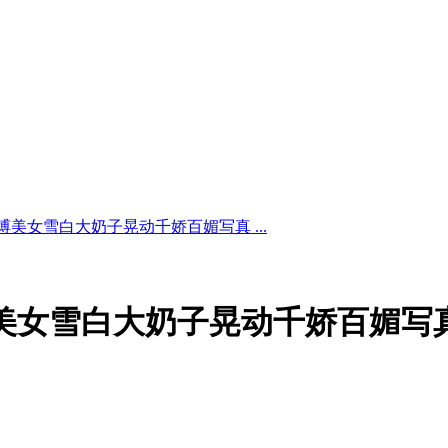
美女雪白大奶子晃动千娇百媚写真 ...
美女雪白大奶子晃动千娇百媚写