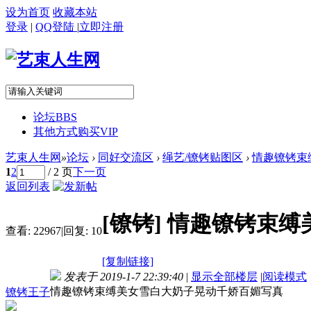
设为首页
收藏本站
登录
|
QQ登陆
|
立即注册
论坛
BBS
其他方式购买VIP
艺束人生网
»
论坛
›
同好交流区
›
绳艺/镣铐贴图区
›
情趣镣铐束缚
1
2
/ 2 页
下一页
返回列表
[镣铐]
情趣镣铐束缚
查看:
22967
|
回复:
10
[复制链接]
发表于 2019-1-7 22:39:40
|
显示全部楼层
|
阅读模式
情趣镣铐束缚美女雪白大奶子晃动千娇百媚写真
镣铐王子