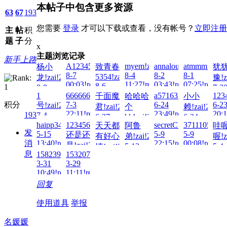
本帖子中包含更多资源
63
67
193
您需要
登录
才可以下载或查看，没有帐号？
立即注册
主
帖
积
题
子
分
x
主题浏览记录
新手上路
A123456...!zai!2026-
myem!zai!2026-
annalou666888!zai!20
atmmm!zai!2
杨小
致青春
犹
8-7
8-4
8-2
8-1
5354!zai!2026-
龙!zai!2026-
豫!z
00:03!read!
11:27!read!
03:43!read!
07:25!read!
8-6
8-8
7-3
01:26!read!
1
6666666666!zai!2026-
a571632375!zai!2026-
123
千面魔
哈哈哈
小小
15:27!read!
22:1
积分
7-3
6-24
6-2
号!zai!2026-
君!zai!2026-
个
赖!zai!2026-
22:11!read!
23:49!read!
20:1
193
7-4
6-27
hh!zai!2026-
6-24
16:40!read!
haipp3461!zai!2026-
123456
secretC!zai!2026-
37111053334
天天都
阿鲁
哇
17:35!read!
6-27
14:12!read!
发
5-15
5-9
5-9
还是还
02:18!read!
有好心
弟!zai!2026-
喔!z
消
13:40!read!
22:15!read!
00:08!read!
是!zai!2026-
5-12
5-4
情!zai!2026-
息
15823904750!zai!2026-
15320775059!zai!2026-
5-13
00:15!read!
17:1
5-12
3-31
3-29
13:14!read!
06:43!read!
10:49!read!
11:11!read!
回复
使用道具
举报
名媛媛